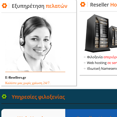
Reseller
Ho
Εξυπηρέτηση
πελατών
Φιλοξενία
απεριόρ
Web hosting
σε se
Ιδιωτική Nameserv
E-Resellers.gr
Καλέστε μας χωρίς χρέωση 24/7.
Υπηρεσίες
φιλοξενίας