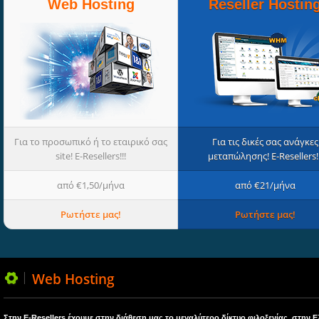
Web Hosting
Reseller Hostin
Για το προσωπικό ή το εταιρικό σας
Για τις δικές σας ανάγκες
site! E-Resellers!!!
μεταπώλησης! E-Resellers!!
από €1,50/μήνα
από €21/μήνα
Ρωτήστε μας!
Ρωτήστε μας!
Web
Hosting
Στην E-Resellers έχουμε στην διάθεση μας το μεγαλύτερο δίκτυο φιλοξενίας στην 